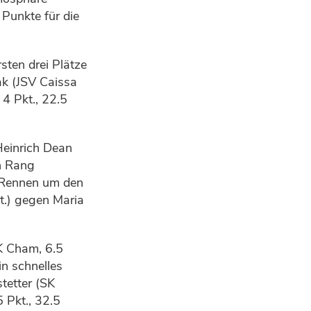
Punkte für die
sten drei Plätze
ak (JSV Caissa
4 Pkt., 22.5
Heinrich Dean
n Rang
m Rennen um den
t.) gegen Maria
K Cham, 6.5
in schnelles
tetter (SK
 Pkt., 32.5