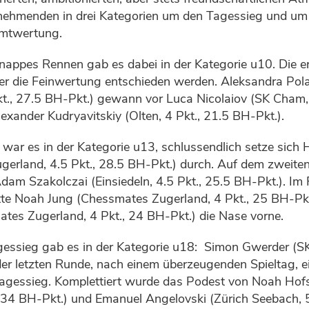
ilnehmenden in drei Kategorien um den Tagessieg und um 
amtwertung.
nappes Rennen gab es dabei in der Kategorie u10. Die er
er die Feinwertung entschieden werden. Aleksandra Pol
t., 27.5 BH-Pkt.) gewann vor Luca Nicolaiov (SK Cham, 
exander Kudryavitskiy (Olten, 4 Pkt., 21.5 BH-Pkt.).
 war es in der Kategorie u13, schlussendlich setze sich 
gerland, 4.5 Pkt., 28.5 BH-Pkt.) durch. Auf dem zweite
 Adam Szakolczai (Einsiedeln, 4.5 Pkt., 25.5 BH-Pkt.). I
atte Noah Jung (Chessmates Zugerland, 4 Pkt., 25 BH-Pk
ates Zugerland, 4 Pkt., 24 BH-Pkt.) die Nase vorne.
gessieg gab es in der Kategorie u18:
Simon Gwerder (S
n der letzten Runde, nach einem überzeugenden Spieltag, e
agessieg. Komplettiert wurde das Podest von Noah Hofs
 34 BH-Pkt.) und Emanuel Angelovski (Zürich Seebach, 5