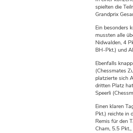
spielten die Te
Grandprix Ges
Ein besonders k
mussten alle üb
Nidwalden, 4 Pk
BH-Pkt.) und Al
Ebenfalls knapp
(Chessmates Zu
platzierte sich
dritten Platz h
Speerli (Chessm
Einen klaren Ta
Pkt.) reichte i
Remis für den T
Cham, 5.5 Pkt.,