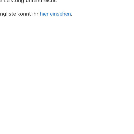
e Leistung unterstreicht.
gliste könnt ihr
hier einsehen
.