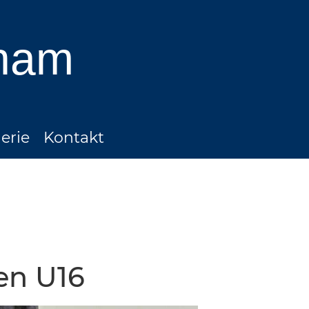
ham
erie
Kontakt
en U16