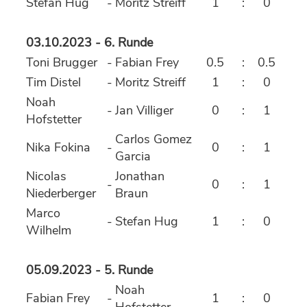
Stefan Hug
-
Moritz Streiff
1
:
0
03.10.2023 - 6. Runde
Toni Brugger
-
Fabian Frey
0.5
:
0.5
Tim Distel
-
Moritz Streiff
1
:
0
Noah
-
Jan Villiger
0
:
1
Hofstetter
Carlos Gomez
Nika Fokina
-
0
:
1
Garcia
Nicolas
Jonathan
-
0
:
1
Niederberger
Braun
Marco
-
Stefan Hug
1
:
0
Wilhelm
05.09.2023 - 5. Runde
Noah
Fabian Frey
-
1
:
0