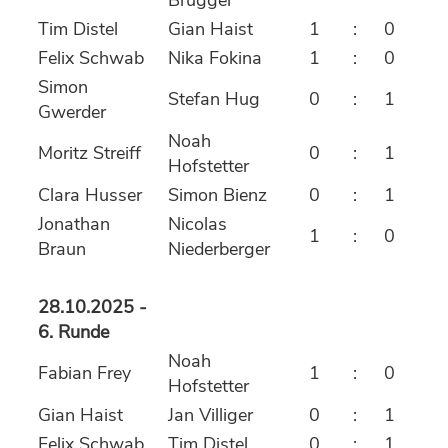
Brugger
Tim Distel
Gian Haist
1
:
0
Felix Schwab
Nika Fokina
1
:
0
Simon
Stefan Hug
0
:
1
Gwerder
Noah
Moritz Streiff
0
:
1
Hofstetter
Clara Husser
Simon Bienz
0
:
1
Jonathan
Nicolas
1
:
0
Braun
Niederberger
28.10.2025 -
6. Runde
Noah
Fabian Frey
1
:
0
Hofstetter
Gian Haist
Jan Villiger
0
:
1
Felix Schwab
Tim Distel
0
:
1