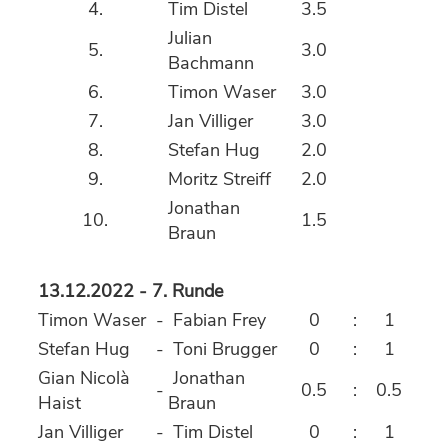
4.
Tim Distel
3.5
Julian
5.
3.0
Bachmann
6.
Timon Waser
3.0
7.
Jan Villiger
3.0
8.
Stefan Hug
2.0
9.
Moritz Streiff
2.0
Jonathan
10.
1.5
Braun
13.12.2022 - 7. Runde
Timon Waser
-
Fabian Frey
0
:
1
Stefan Hug
-
Toni Brugger
0
:
1
Gian Nicolà
Jonathan
-
0.5
:
0.5
Haist
Braun
Jan Villiger
-
Tim Distel
0
:
1