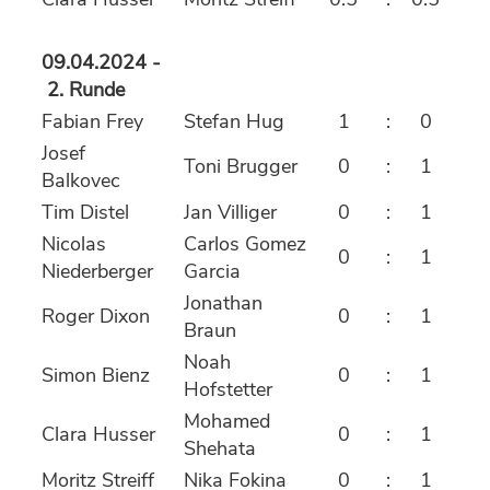
09.04.2024 -
2. Runde
Fabian Frey
Stefan Hug
1
:
0
Josef
Toni Brugger
0
:
1
Balkovec
Tim Distel
Jan Villiger
0
:
1
Nicolas
Carlos Gomez
0
:
1
Niederberger
Garcia
Jonathan
Roger Dixon
0
:
1
Braun
Noah
Simon Bienz
0
:
1
Hofstetter
Mohamed
Clara Husser
0
:
1
Shehata
Moritz Streiff
Nika Fokina
0
:
1