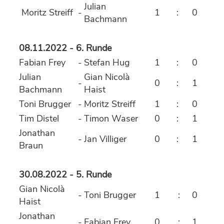
Julian
Moritz Streiff
-
1
:
0
Bachmann
08.11.2022 - 6. Runde
Fabian Frey
-
Stefan Hug
1
:
0
Julian
Gian Nicolà
-
0
:
1
Bachmann
Haist
Toni Brugger
-
Moritz Streiff
1
:
0
Tim Distel
-
Timon Waser
0
:
1
Jonathan
-
Jan Villiger
0
:
1
Braun
30.08.2022 - 5. Runde
Gian Nicolà
-
Toni Brugger
1
:
0
Haist
Jonathan
-
Fabian Frey
0
:
1