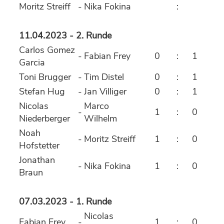
Moritz Streiff
-
Nika Fokina
:
11.04.2023 - 2. Runde
Carlos Gomez
-
Fabian Frey
0
:
1
Garcia
Toni Brugger
-
Tim Distel
0
:
1
Stefan Hug
-
Jan Villiger
0
:
1
Nicolas
Marco
-
1
:
0
Niederberger
Wilhelm
Noah
-
Moritz Streiff
1
:
0
Hofstetter
Jonathan
-
Nika Fokina
1
:
0
Braun
07.03.2023 - 1. Runde
Nicolas
Fabian Frey
-
1
:
0