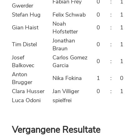
Fabian Frey
0
:
1
Gwerder
Stefan Hug
Felix Schwab
0
:
1
Noah
Gian Haist
0
:
1
Hofstetter
Jonathan
Tim Distel
0
:
1
Braun
Josef
Carlos Gomez
0
:
1
Balkovec
Garcia
Anton
Nika Fokina
1
:
0
Brugger
Clara Husser
Jan Villiger
0
:
1
Luca Odoni
spielfrei
Vergangene Resultate