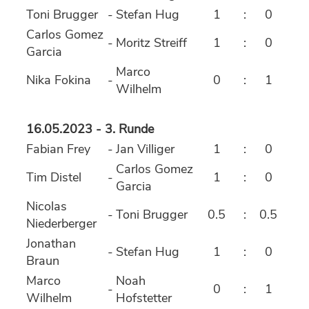
Toni Brugger
-
Stefan Hug
1
:
0
Carlos Gomez
-
Moritz Streiff
1
:
0
Garcia
Marco
Nika Fokina
-
0
:
1
Wilhelm
16.05.2023 - 3. Runde
Fabian Frey
-
Jan Villiger
1
:
0
Carlos Gomez
Tim Distel
-
1
:
0
Garcia
Nicolas
-
Toni Brugger
0.5
:
0.5
Niederberger
Jonathan
-
Stefan Hug
1
:
0
Braun
Marco
Noah
-
0
:
1
Wilhelm
Hofstetter