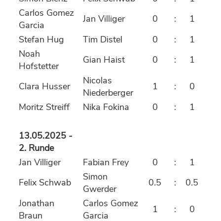
Carlos Gomez
Jan Villiger
0
:
1
Garcia
Stefan Hug
Tim Distel
0
:
1
Noah
Gian Haist
0
:
1
Hofstetter
Nicolas
Clara Husser
1
:
0
Niederberger
Moritz Streiff
Nika Fokina
0
:
1
13.05.2025 -
2. Runde
Jan Villiger
Fabian Frey
0
:
1
Simon
Felix Schwab
0.5
:
0.5
Gwerder
Jonathan
Carlos Gomez
1
:
0
Braun
Garcia