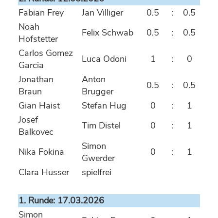
Fabian Frey
Jan Villiger
0.5
:
0.5
Noah
Felix Schwab
0.5
:
0.5
Hofstetter
Carlos Gomez
Luca Odoni
1
:
0
Garcia
Jonathan
Anton
0.5
:
0.5
Braun
Brugger
Gian Haist
Stefan Hug
0
:
1
Josef
Tim Distel
0
:
1
Balkovec
Simon
Nika Fokina
0
:
1
Gwerder
Clara Husser
spielfrei
1. Runde: 17.03.2026
Simon