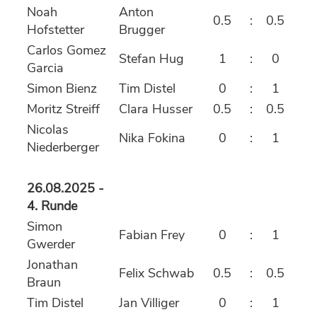
Noah
Anton
0.5
:
0.5
Hofstetter
Brugger
Carlos Gomez
Stefan Hug
1
:
0
Garcia
Simon Bienz
Tim Distel
0
:
1
Moritz Streiff
Clara Husser
0.5
:
0.5
Nicolas
Nika Fokina
0
:
1
Niederberger
26.08.2025 -
4. Runde
Simon
Fabian Frey
0
:
1
Gwerder
Jonathan
Felix Schwab
0.5
:
0.5
Braun
Tim Distel
Jan Villiger
0
:
1