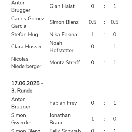
Anton
Gian Haist
0
:
1
Brugger
Carlos Gomez
Simon Bienz
0.5
:
0.5
Garcia
Stefan Hug
Nika Fokina
1
:
0
Noah
Clara Husser
0
:
1
Hofstetter
Nicolas
Moritz Streiff
0
:
1
Niederberger
17.06.2025 -
3. Runde
Anton
Fabian Frey
0
:
1
Brugger
Simon
Jonathan
1
:
0
Gwerder
Braun
Simon Bienz
Felix Schwab
0
:
1