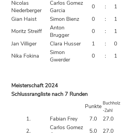
Nicolas
Carlos Gomez
0
:
1
Niederberger
Garcia
Gian Haist
Simon Bienz
0
:
1
Anton
Moritz Streiff
0
:
1
Brugger
Jan Villiger
Clara Husser
1
:
0
Simon
Nika Fokina
0
:
1
Gwerder
Meisterschaft 2024
Schlussrangliste nach 7 Runden
Buchholz
Punkte
-Zahl
1.
Fabian Frey
7.0
27.0
Carlos Gomez
2.
5.0
27.0