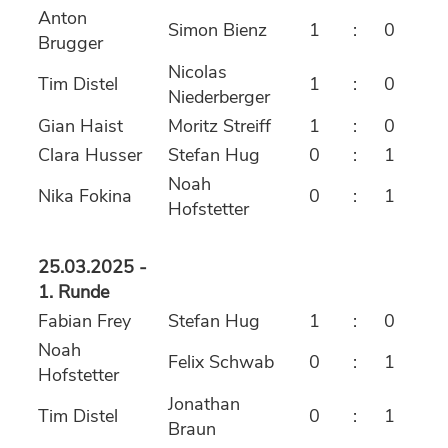
Anton
Simon Bienz
1
:
0
Brugger
Nicolas
Tim Distel
1
:
0
Niederberger
Gian Haist
Moritz Streiff
1
:
0
Clara Husser
Stefan Hug
0
:
1
Noah
Nika Fokina
0
:
1
Hofstetter
25.03.2025 -
1. Runde
Fabian Frey
Stefan Hug
1
:
0
Noah
Felix Schwab
0
:
1
Hofstetter
Jonathan
Tim Distel
0
:
1
Braun