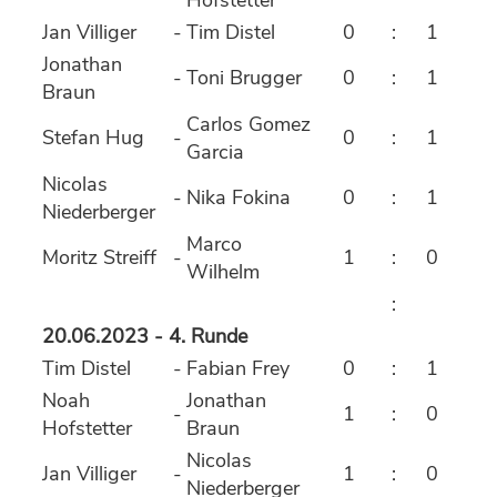
Hofstetter
Jan Villiger
-
Tim Distel
0
:
1
Jonathan
-
Toni Brugger
0
:
1
Braun
Carlos Gomez
Stefan Hug
-
0
:
1
Garcia
Nicolas
-
Nika Fokina
0
:
1
Niederberger
Marco
Moritz Streiff
-
1
:
0
Wilhelm
:
20.06.2023 - 4. Runde
Tim Distel
-
Fabian Frey
0
:
1
Noah
Jonathan
-
1
:
0
Hofstetter
Braun
Nicolas
Jan Villiger
-
1
:
0
Niederberger