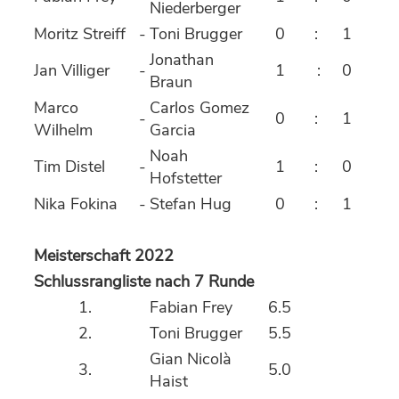
Niederberger
Moritz Streiff
-
Toni Brugger
0
:
1
Jonathan
Jan Villiger
-
1
:
0
Braun
Marco
Carlos Gomez
-
0
:
1
Wilhelm
Garcia
Noah
Tim Distel
-
1
:
0
Hofstetter
Nika Fokina
-
Stefan Hug
0
:
1
Meisterschaft 2022
Schlussrangliste nach 7 Runde
1.
Fabian Frey
6.5
2.
Toni Brugger
5.5
Gian Nicolà
3.
5.0
Haist