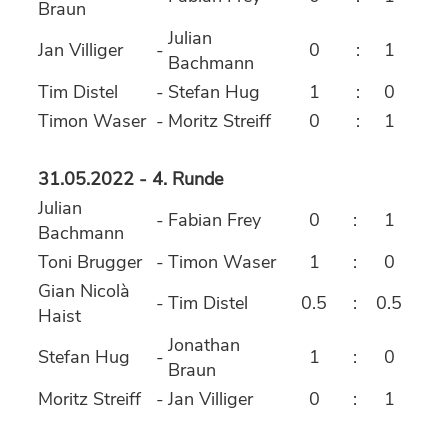
Braun
Julian
Jan Villiger
-
0
:
1
Bachmann
Tim Distel
-
Stefan Hug
1
:
0
Timon Waser
-
Moritz Streiff
0
:
1
31.05.2022 - 4. Runde
Julian
-
Fabian Frey
0
:
1
Bachmann
Toni Brugger
-
Timon Waser
1
:
0
Gian Nicolà
-
Tim Distel
0.5
:
0.5
Haist
Jonathan
Stefan Hug
-
1
:
0
Braun
Moritz Streiff
-
Jan Villiger
0
:
1