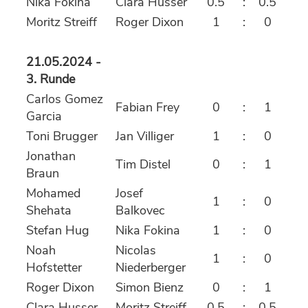
Nika Fokina
Clara Husser
0.5
:
0.5
Moritz Streiff
Roger Dixon
1
:
0
21.05.2024 -
3. Runde
Carlos Gomez
Fabian Frey
0
:
1
Garcia
Toni Brugger
Jan Villiger
1
:
0
Jonathan
Tim Distel
0
:
1
Braun
Mohamed
Josef
1
:
0
Shehata
Balkovec
Stefan Hug
Nika Fokina
1
:
0
Noah
Nicolas
1
:
0
Hofstetter
Niederberger
Roger Dixon
Simon Bienz
0
:
1
Clara Husser
Moritz Streiff
0.5
:
0.5