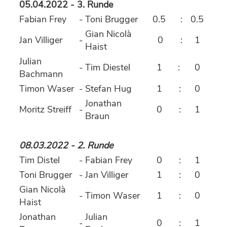
05.04.2022 - 3. Runde
Fabian Frey
-
Toni Brugger
0.5
:
0.5
Gian Nicolà
Jan Villiger
-
0
:
1
Haist
Julian
-
Tim Diestel
1
:
0
Bachmann
Timon Waser
-
Stefan Hug
1
:
0
Jonathan
Moritz Streiff
-
0
:
1
Braun
08.03.2022 - 2. Runde
Tim Distel
-
Fabian Frey
0
:
1
Toni Brugger
-
Jan Villiger
1
:
0
Gian Nicolà
-
Timon Waser
1
:
0
Haist
Jonathan
Julian
-
0
:
1