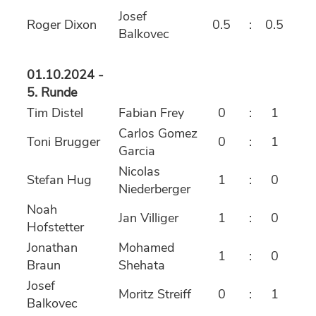
Josef
Roger Dixon
0.5
:
0.5
Balkovec
01.10.2024 -
5. Runde
Tim Distel
Fabian Frey
0
:
1
Carlos Gomez
Toni Brugger
0
:
1
Garcia
Nicolas
Stefan Hug
1
:
0
Niederberger
Noah
Jan Villiger
1
:
0
Hofstetter
Jonathan
Mohamed
1
:
0
Braun
Shehata
Josef
Moritz Streiff
0
:
1
Balkovec