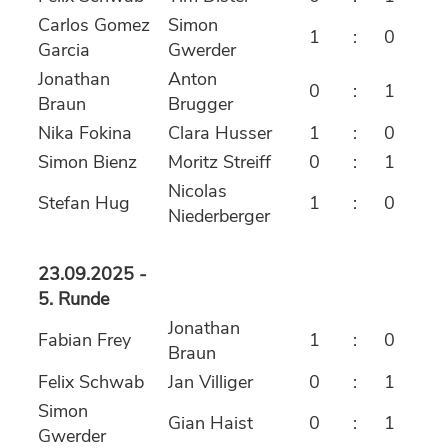
Carlos Gomez
Simon
1
:
0
Garcia
Gwerder
Jonathan
Anton
0
:
1
Braun
Brugger
Nika Fokina
Clara Husser
1
:
0
Simon Bienz
Moritz Streiff
0
:
1
Nicolas
Stefan Hug
1
:
0
Niederberger
23.09.2025 -
5. Runde
Jonathan
Fabian Frey
1
:
0
Braun
Felix Schwab
Jan Villiger
0
:
1
Simon
Gian Haist
0
:
1
Gwerder