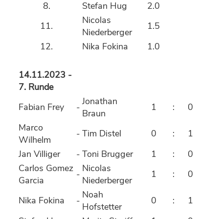
8.
Stefan Hug
2.0
Nicolas
11.
1.5
Niederberger
12.
Nika Fokina
1.0
14.11.2023 -
7. Runde
Jonathan
Fabian Frey
-
1
:
0
Braun
Marco
-
Tim Distel
0
:
1
Wilhelm
Jan Villiger
-
Toni Brugger
1
:
0
Carlos Gomez
Nicolas
-
1
:
0
Garcia
Niederberger
Noah
Nika Fokina
-
0
:
1
Hofstetter