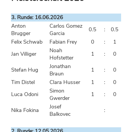
3. Runde: 16.06.2026
Anton
Carlos Gomez
0.5
:
0.5
Brugger
Garcia
Felix Schwab
Fabian Frey
0
:
1
Noah
Jan Villiger
1
:
0
Hofstetter
Jonathan
Stefan Hug
1
:
0
Braun
Tim Distel
Clara Husser
1
:
0
Simon
Luca Odoni
1
:
0
Gwerder
Josef
Nika Fokina
:
Balkovec
2. Runde: 12.05.2026