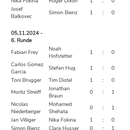
Nika Fokina
Roger Dixon
1
:
0
Josef
Simon Bienz
1
:
0
Balkovec
05.11.2024 -
6. Runde
Noah
Fabian Frey
1
:
0
Hofstetter
Carlos Gomez
Stefan Hug
1
:
0
Garcia
Toni Brugger
Tim Distel
1
:
0
Jonathan
Moritz Streiff
0
:
1
Braun
Nicolas
Mohamed
0
:
1
Niederberger
Shehata
Jan Villiger
Nika Fokina
1
:
0
Simon Bienz
Clara Husser
0
:
1