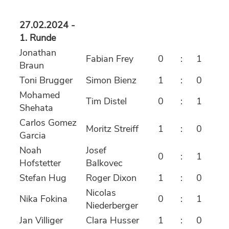
27.02.2024 -
1. Runde
Jonathan
Fabian Frey
0
:
1
Braun
Toni Brugger
Simon Bienz
1
:
0
Mohamed
Tim Distel
0
:
1
Shehata
Carlos Gomez
Moritz Streiff
1
:
0
Garcia
Noah
Josef
0
:
1
Hofstetter
Balkovec
Stefan Hug
Roger Dixon
1
:
0
Nicolas
Nika Fokina
0
:
1
Niederberger
Jan Villiger
Clara Husser
1
:
0