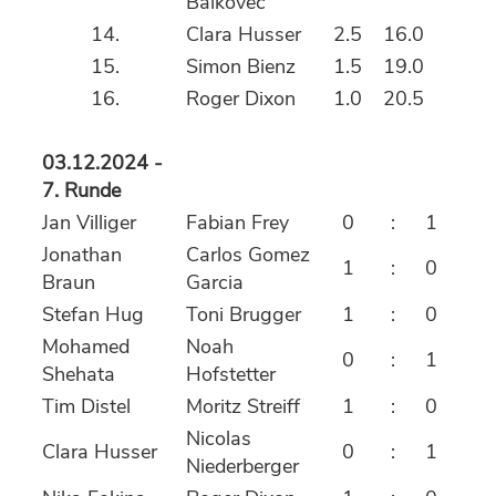
Balkovec
14.
Clara Husser
2.5
16.0
15.
Simon Bienz
1.5
19.0
16.
Roger Dixon
1.0
20.5
03.12.2024 -
7. Runde
Jan Villiger
Fabian Frey
0
:
1
Jonathan
Carlos Gomez
1
:
0
Braun
Garcia
Stefan Hug
Toni Brugger
1
:
0
Mohamed
Noah
0
:
1
Shehata
Hofstetter
Tim Distel
Moritz Streiff
1
:
0
Nicolas
Clara Husser
0
:
1
Niederberger