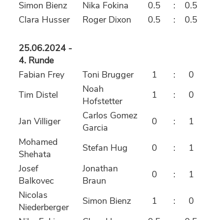
Simon Bienz
Nika Fokina
0.5
:
0.5
Clara Husser
Roger Dixon
0.5
:
0.5
25.06.2024 -
4. Runde
Fabian Frey
Toni Brugger
1
:
0
Noah
Tim Distel
1
:
0
Hofstetter
Carlos Gomez
Jan Villiger
0
:
1
Garcia
Mohamed
Stefan Hug
0
:
1
Shehata
Josef
Jonathan
0
:
1
Balkovec
Braun
Nicolas
Simon Bienz
1
:
0
Niederberger